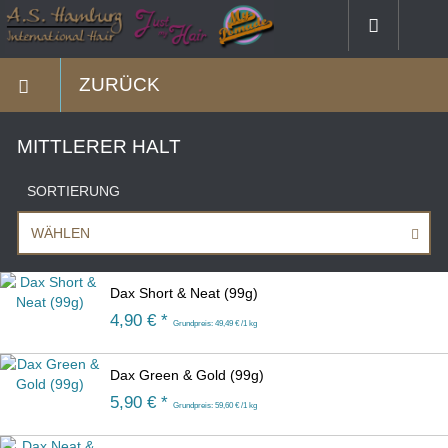
ZURÜCK
MITTLERER HALT
SORTIERUNG
WÄHLEN
Dax Short & Neat (99g)
4,90 € *
Grundpreis: 49,49 € /1 kg
Dax Green & Gold (99g)
5,90 € *
Grundpreis: 59,60 € /1 kg