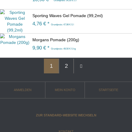
Grundpreis: 54,50 € /1 l
Sporting Waves Gel Pomade (99,2ml)
4,76 € *
Grundpreis: 47,98 € /1 l
Morgans Pomade (200g)
9,90 € *
Grundpreis: 49,50 € /1 kg
1
2
ANMELDEN
MEIN KONTO
STARTSEITE
ZUR STANDARD-WEBSITE WECHSELN
KONTAKT