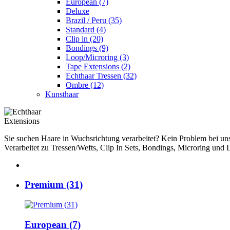
European (7)
Deluxe
Brazil / Peru (35)
Standard (4)
Clip in (20)
Bondings (9)
Loop/Microring (3)
Tape Extensions (2)
Echthaar Tressen (32)
Ombre (12)
Kunsthaar
Extensions
Sie suchen Haare in Wuchsrichtung verarbeitet? Kein Problem bei uns
Verarbeitet zu Tressen/Wefts, Clip In Sets, Bondings, Microring un
Premium (31)
European (7)