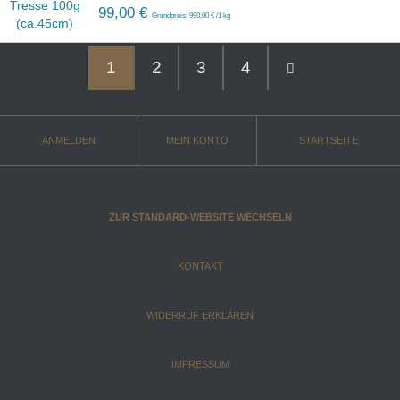
99,00 €
Grundpreis: 990,00 € /1 kg
1
2
3
4
ANMELDEN
MEIN KONTO
STARTSEITE
ZUR STANDARD-WEBSITE WECHSELN
KONTAKT
WIDERRUF ERKLÄREN
IMPRESSUM