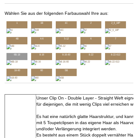
Wählen Sie aus der folgenden Farbauswahl Ihre aus:
1
1B
1C
2
2_6_18P
4B
4-6
5-12
6
7
6B-18
8-16
8-16-60
8-22
8-22-613
18-60
60
SB
Unser Clip On - Double Layer - Straight Weft eignet 
für diejenigen, die mit wenig Clips viel erreichen wol
Es hat eine natürlich glatte Haarstruktur, und kann 
mit 5 Toupetclipsen in das eigene Haar als Haarver
und/oder Verlängerung integriert werden.
Es besteht aus einem Stück doppelt vernähter Haart