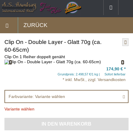
ZURÜCK
Clip On - Double Layer - Glatt 70g (ca.
60-65cm)
Clip On 1 Reiher doppelt genäht
174,90 €
*
Grundpreis: 2.498,57 €/1 kg
Sofort lieferbar
* inkl. MwSt., zzgl. Versandkosten
Farbvariante: Variante wählen
Variante wählen
IN DEN WARENKORB