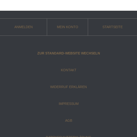
ANMELDEN
MEIN KONTO
STARTSEITE
ZUR STANDARD-WEBSITE WECHSELN
KONTAKT
WIDERRUF ERKLÄREN
IMPRESSUM
AGB