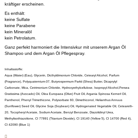
kräftiger erscheinen.
Es enthält:
keine Sulfate
keine Parabene
kein Mineralöl
kein Petrolatum.
Ganz perfekt harmoniert die Intensivkur mit unserem Argan Öl
Shampoo und dem Argan Öl Pflegespray.
Inhaltsstoffe:
Aqua (Water) (Eau), Glycerin, Dicthyldimonium Chloride, Cetearyl Alcohol, Parfum
(Fragrance), Polyquaternium-37, Butyrospermum Parkii (Shea) Butter, Dicaprylyl
Carbonate, Mica, Cetrimonium Chloride, Hydroxyethylcellulose, Isopropyl Alcohol,Persea
Gratissima (Avocado) Oil, Olea Europaea (Olive) Fruit Oil, Argania Spinosa Kernerl Oil,
Panthenol, Phenyl Trimethicone, Polysorbate 60, Dimethiconol, Helianthus Annuus
(Sunflower) Seed Oil, Glycine Soja (Soybean) Oil, Hydrogenated Vegetable Oil, Ceteareth-
20, Tocopheryl Acetate, Sodium Acetate, Benzyl Benzoate, Diazolidinyl Urea,
Methylisothiazolione, CI 77891 (Titanium Dioxide), CI 19140 (Yellow 5), CI 14700 (Red 4),
CI 42090 (Blue 1)