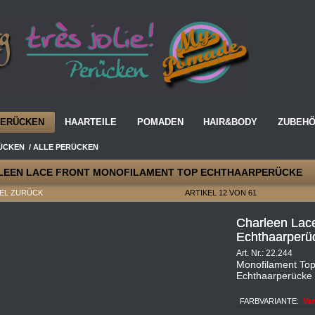
PERÜCKEN
HAARTEILE
POMADEN
HAIR&BODY
ZUBEH
ÜCKEN
/
ALLE PERÜCKEN
LEEN LACE FRONT MONOFILAMENT TOP ECHTHAARPERÜCKE
KEL ZURÜCK
ARTIKEL 12 VON 61
Charleen Lac
Echthaarperü
Art. Nr.: 22.244
Monofilament Top
Echthaarperücke
FARBVARIANTE:
Var