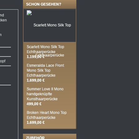
SCHON GESEHEN?
und
cken
m
Scarlett Mono Silk Top
Echthaarperücke
1.199,00 €
kopf
Esmeralda Lace Front
Mono Silk Top
Echthaarperücke
1.699,00 €
Summer Love II Mono
handgeknüpfte
Kunsthaarperücke
499,00 €
Broken Heart Mono Top
Echthaarperücke
1.699,00 €
ZUBEHÖR