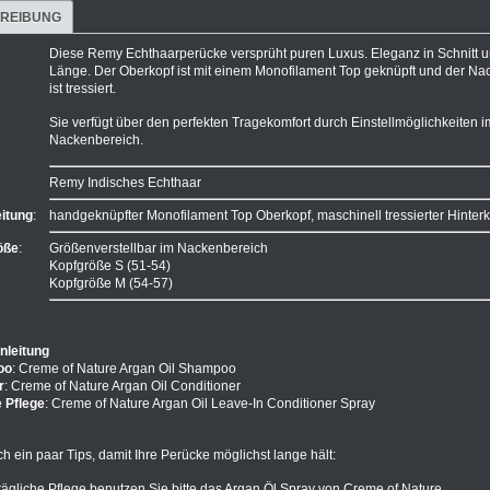
REIBUNG
Diese Remy Echthaarperücke versprüht puren Luxus. Eleganz in Schnitt 
Länge. Der Oberkopf ist mit einem Monofilament Top geknüpft und der Na
ist tressiert.
Sie verfügt über den perfekten Tragekomfort durch Einstellmöglichkeiten i
Nackenbereich.
Remy Indisches Echthaar
itung
:
handgeknüpfter Monofilament Top Oberkopf, maschinell tressierter Hinter
öße
:
Größenverstellbar im Nackenbereich
Kopfgröße S (51-54)
Kopfgröße M (54-57)
nleitung
oo
: Creme of Nature Argan Oil Shampoo
r
: Creme of Nature Argan Oil Conditioner
e Pflege
: Creme of Nature Argan Oil Leave-In Conditioner Spray
ch ein paar Tips, damit Ihre Perücke möglichst lange hält:
 tägliche Pflege benutzen Sie bitte das Argan Öl Spray von Creme of Nature.