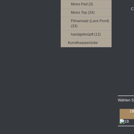
Mono Part (3)
Mono Top (34)
Filmansatz (Lace Front)
(33)
handgeknüpft (12)
Kunsthaarperücke
Wählen Si
1B