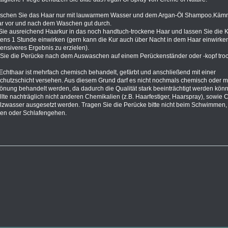
aschen Sie das Haar nur mit lauwarmem Wasser und dem Argan-Öl Shampoo.Käm
r vor und nach dem Waschen gut durch.
ie ausreichend Haarkur in das noch handtuch-trockene Haar und lassen Sie die 
ens 1 Stunde einwirken (gern kann die Kur auch über Nacht in dem Haar einwirke
tensiveres Ergebnis zu erzielen).
Sie die Perücke nach dem Auswaschen auf einem Perückenständer oder -kopf tro
Echthaar ist mehrfach chemisch behandelt, gefärbt und anschließend mit einer
schutzschicht versehen. Aus diesem Grund darf es nicht nochmals chemisch oder m
önung behandelt werden, da dadurch die Qualität stark beeinträchtigt werden könn
llte nachträglich nicht anderen Chemikalien (z.B. Haarfestiger, Haarspray), sowie C
lzwasser ausgesetzt werden. Tragen Sie die Perücke bitte nicht beim Schwimmen,
en oder Schlafengehen.