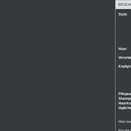
BESCH
Style
:
Haar
:
Verarbe
Kopfgr
Pflegea
Shamp
Haarku
täglich
Hier no
Für die