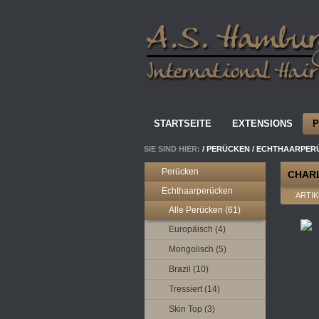
STARTSEITE
EXTENSIONS
SIE SIND HIER:
/
PERÜCKEN
/
ECHTHAARPER
Perücken
CHAR
Echthaarperücken
ARTI
Alle Perücken (61)
Europäisch (4)
Mongolisch (5)
Brazil (10)
Tressiert (14)
Skin Top (3)