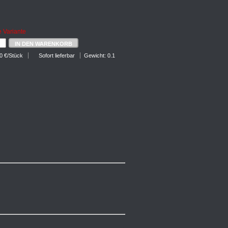
e Variante
IN DEN WARENKORB
00 €/Stück
Sofort lieferbar
Gewicht: 0.1