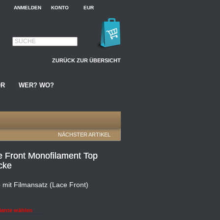
ANMELDEN
KONTO
EUR
SUCHE
ZURÜCK ZUR ÜBERSICHT
ÖR
WER? WO?
NÄCHSTER ARTIKEL
e Front Monofilament Top
cke
 mit Filmansatz (Lace Front)
iante wählen