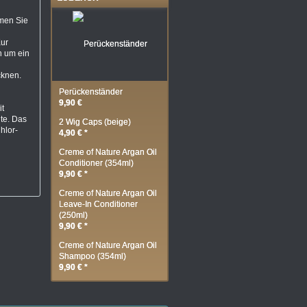
men Sie
Kur
n um ein
cknen.
Perückenständer
9,90 €
it
te. Das
2 Wig Caps (beige)
hlor-
4,90 € *
Creme of Nature Argan Oil
Conditioner (354ml)
9,90 € *
Creme of Nature Argan Oil
Leave-In Conditioner
(250ml)
9,90 € *
Creme of Nature Argan Oil
Shampoo (354ml)
9,90 € *