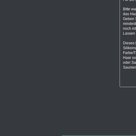
Bitte w
das Haa
Geben S
mindest
noch in
Lassen 
Dieses 
Silikon
Farbe/T
Haar so
oder Sa
Saunier