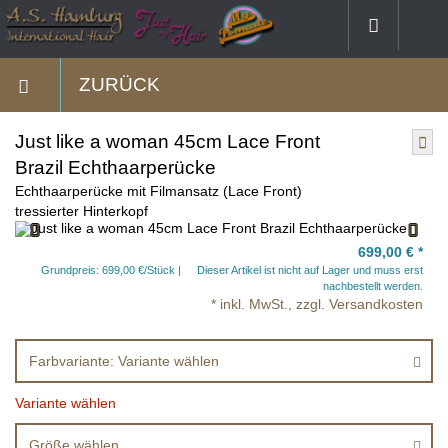
ZURÜCK
Just like a woman 45cm Lace Front
Brazil Echthaarperücke
Echthaarperücke mit Filmansatz (Lace Front)
tressierter Hinterkopf
699,00 €
*
Grundpreis: 699,00 €/Stück
Dieser Artikel ist nicht auf Lager und muss erst
nachbestellt werden.
* inkl. MwSt., zzgl. Versandkosten
Farbvariante: Variante wählen
Variante wählen
Größe wählen