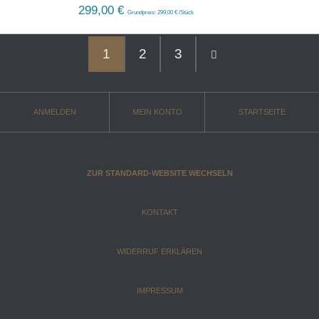
299,00 €
Grundpreis: 299,00 € /Stück
1
2
3
ANMELDEN
MEIN KONTO
STARTSEITE
ZUR STANDARD-WEBSITE WECHSELN
KONTAKT
WIDERRUF ERKLÄREN
IMPRESSUM