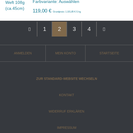
Farbvariante: Auswählen
119,00 €
Grundpreis: 1.101,85 € /1 kg
1
2
3
4
ANMELDEN
MEIN KONTO
STARTSEITE
ZUR STANDARD-WEBSITE WECHSELN
KONTAKT
WIDERRUF ERKLÄREN
IMPRESSUM