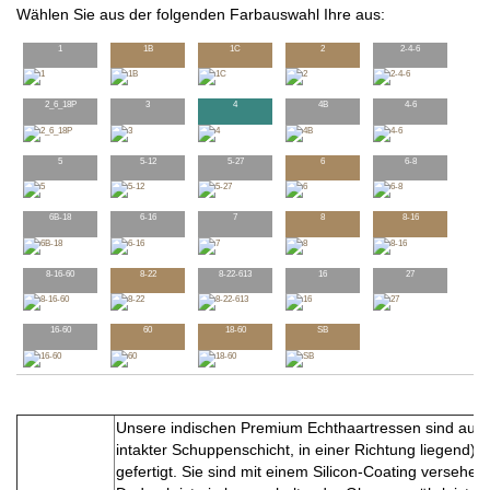
Wählen Sie aus der folgenden Farbauswahl Ihre aus:
1
1B
1C
2
2-4-6
2_6_18P
3
4
4B
4-6
5
5-12
5-27
6
6-8
6B-18
6-16
7
8
8-16
8-16-60
8-22
8-22-613
16
27
16-60
60
18-60
SB
Unsere indischen Premium Echthaartressen sind aus
intakter Schuppenschicht, in einer Richtung liegend) 
gefertigt. Sie sind mit einem Silicon-Coating versehen.