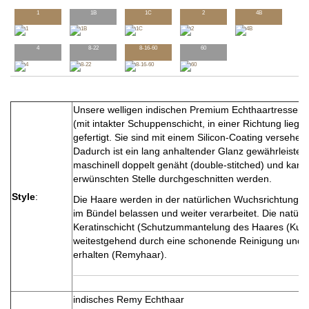
1
1B
1C
2
4B
4
8-22
8-16-60
60
Unsere welligen indischen Premium Echthaartressen
(mit intakter Schuppenschicht, in einer Richtung liege
gefertigt. Sie sind mit einem Silicon-Coating versehen.
Dadurch ist ein lang anhaltender Glanz gewährleistet. 
maschinell doppelt genäht (double-stitched) und kann
erwünschten Stelle durchgeschnitten werden.
Style
:
Die Haare werden in der natürlichen Wuchsrichtung a
im Bündel belassen und weiter verarbeitet. Die natürli
Keratinschicht (Schutzummantelung des Haares (Kutiku
weitestgehend durch eine schonende Reinigung und
erhalten (Remyhaar).
indisches Remy Echthaar