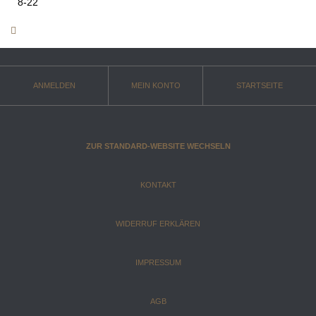
8-22
ANMELDEN
MEIN KONTO
STARTSEITE
ZUR STANDARD-WEBSITE WECHSELN
KONTAKT
WIDERRUF ERKLÄREN
IMPRESSUM
AGB