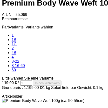
Premium Body Wave Weft 100
Art. Nr.: 25.069
Echthaartresse
Farbvariante:
Variante wählen
1
1B
1C
2
4B
4
8-22
8-16-60
60
Bitte wählen Sie eine Variante
119,90 €
*
In den Warenkorb
Grundpreis : 1.199,00 €/1 kg
Sofort lieferbar
Gewicht: 0.1 kg
Artikelbilder