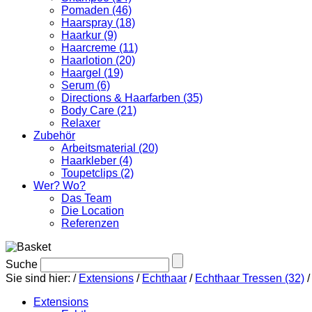
Pomaden (46)
Haarspray (18)
Haarkur (9)
Haarcreme (11)
Haarlotion (20)
Haargel (19)
Serum (6)
Directions & Haarfarben (35)
Body Care (21)
Relaxer
Zubehör
Arbeitsmaterial (20)
Haarkleber (4)
Toupetclips (2)
Wer? Wo?
Das Team
Die Location
Referenzen
Suche
Sie sind hier:
/
Extensions
/
Echthaar
/
Echthaar Tressen (32)
Extensions