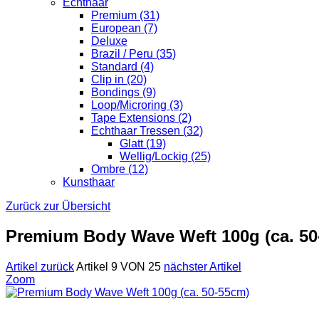
Echthaar
Premium (31)
European (7)
Deluxe
Brazil / Peru (35)
Standard (4)
Clip in (20)
Bondings (9)
Loop/Microring (3)
Tape Extensions (2)
Echthaar Tressen (32)
Glatt (19)
Wellig/Lockig (25)
Ombre (12)
Kunsthaar
Zurück zur Übersicht
Premium Body Wave Weft 100g (ca. 50
Artikel zurück
Artikel 9 VON 25
nächster Artikel
Zoom