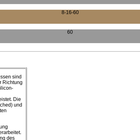
8-16-60
60
essen sind
r Richtung
ilicon-
istet. Die
tched) und
ten
tung
rarbeitet.
ung des