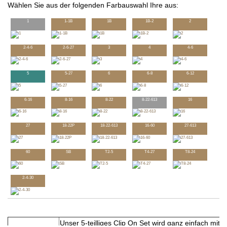
Wählen Sie aus der folgenden Farbauswahl Ihre aus:
1
1-1B
1B
1B-2
2
2-4-6
2-6-27
3
4
4-6
5
5-27
6
6-8
6-12
6-16
8-16
8-22
8-22-613
16
27
18-22P
18-22-613
16-60
27-613
60
SB
T2-5
T4-27
T8-24
2-4-30
Unser 5-teilliges Clip On Set wird ganz einfach mit 