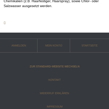
Chemikalien (z.B. Haarfestiger, Haarspray), sowie Chlor- oder
Salzwasser ausgesetzt werden.
ANMELDEN
MEIN KONTO
STARTSEITE
ZUR STANDARD-WEBSITE WECHSELN
KONTAKT
WIDERRUF ERKLÄREN
IMPRESSUM