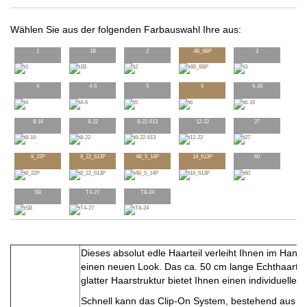
Wählen Sie aus der folgenden Farbauswahl Ihre aus:
1
1B
2
4B_6BP
3
4
4-6
5
6
6-16
8-16
8-22
8-22-613
12-22
27
8_22P
8_22_613P
4B_5_14P
18_613P
60
SB
T4-27
T8-24
Dieses absolut edle Haarteil verleiht Ihnen im Han
einen neuen Look. Das ca. 50 cm lange Echthaarteil 
glatter Haarstruktur bietet Ihnen einen individuellen 
Schnell kann das Clip-On System, bestehend aus ei