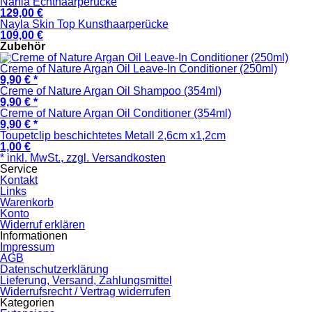
Nahla Echthaarperücke
129,00 €
Nayla Skin Top Kunsthaarperücke
109,00 €
Zubehör
Creme of Nature Argan Oil Leave-In Conditioner (250ml)
9,90 € *
Creme of Nature Argan Oil Shampoo (354ml)
9,90 € *
Creme of Nature Argan Oil Conditioner (354ml)
9,90 € *
Toupetclip beschichtetes Metall 2,6cm x1,2cm
1,00 €
* inkl. MwSt., zzgl. Versandkosten
Service
Kontakt
Links
Warenkorb
Konto
Widerruf erklären
Informationen
Impressum
AGB
Datenschutzerklärung
Lieferung, Versand, Zahlungsmittel
Widerrufsrecht / Vertrag widerrufen
Kategorien