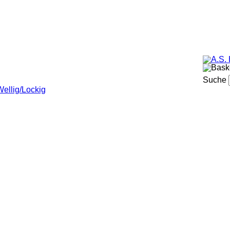
omaden
Hair&Body
Zubehör
Wer? Wo?
Suche
Wellig/Lockig