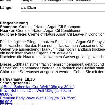
Länge
:
ca. 30cm
Pflegeanleitung
Shampoo
: Creme of Nature Argan Oil Shampoo
Haarkur
: Creme of Nature Argan Oil Conditioner
tägliche Pflege
: Creme of Nature Argan Oil Leave-In Condition
Für die tägliche Pflege benutzen Sie bitte das Argan Öl Spray 
Bitte waschen Sie das Haar nur mit lauwarmen Wasser und käm
Geben Sie ausreichend Haarkur in das noch Handtuch trockene
ein noch intensiveres Ergebnis zu erzielen).
Nachdem die Haarkur mit lauwarmen Wasser gut ausgewaschen 
Dieses Echthaar ist mehrfach chemisch behandelt, gefärbt und 
Farbe/Tönung behandelt werden, da dadurch die Qualität stark b
Chlor- oder Salzwasser ausgesetzt werden. Gehen Sie mit den
Farbvariante_LIL
1B
Schon gesehen?
Brazil Bohemian Curl Weft 108g (ca.30cm)
69,00 €
Premium Body Wave Weft 100g (ca. 30-35cm)
59,90 €