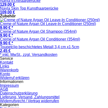
Nahla Echthaarperücke
129,00 €
Nayla Skin Top Kunsthaarperücke
109,00 €
Zubehör
Creme of Nature Argan Oil Leave-In Conditioner (250ml)
9,90 € *
Creme of Nature Argan Oil Shampoo (354ml)
9,90 € *
Creme of Nature Argan Oil Conditioner (354ml)
9,90 € *
Toupetclip beschichtetes Metall 3,4 cm x1,5cm
2,45 €
* inkl. MwSt., zzgl. Versandkosten
Service
Kontakt
Links
Warenkorb
Konto
Widerruf erklären
Informationen
Impressum
AGB
Datenschutzerklärung
Lieferung, Versand, Zahlungsmittel
Widerrufsrecht / Vertrag widerrufen
Kategorien