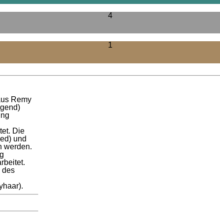
4
1
 aus Remy
egend)
ing
et. Die
hed) und
n werden.
ng
rbeitet.
g des
yhaar).