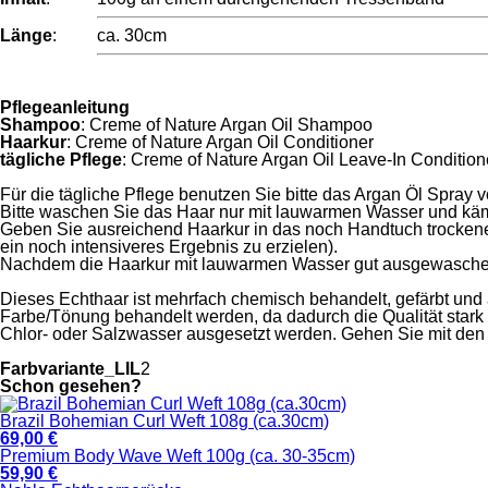
Länge
:
ca. 30cm
Pflegeanleitung
Shampoo
: Creme of Nature Argan Oil Shampoo
Haarkur
: Creme of Nature Argan Oil Conditioner
tägliche Pflege
: Creme of Nature Argan Oil Leave-In Condition
Für die tägliche Pflege benutzen Sie bitte das Argan Öl Spray 
Bitte waschen Sie das Haar nur mit lauwarmen Wasser und käm
Geben Sie ausreichend Haarkur in das noch Handtuch trockene
ein noch intensiveres Ergebnis zu erzielen).
Nachdem die Haarkur mit lauwarmen Wasser gut ausgewaschen 
Dieses Echthaar ist mehrfach chemisch behandelt, gefärbt und 
Farbe/Tönung behandelt werden, da dadurch die Qualität stark b
Chlor- oder Salzwasser ausgesetzt werden. Gehen Sie mit den
Farbvariante_LIL
2
Schon gesehen?
Brazil Bohemian Curl Weft 108g (ca.30cm)
69,00 €
Premium Body Wave Weft 100g (ca. 30-35cm)
59,90 €