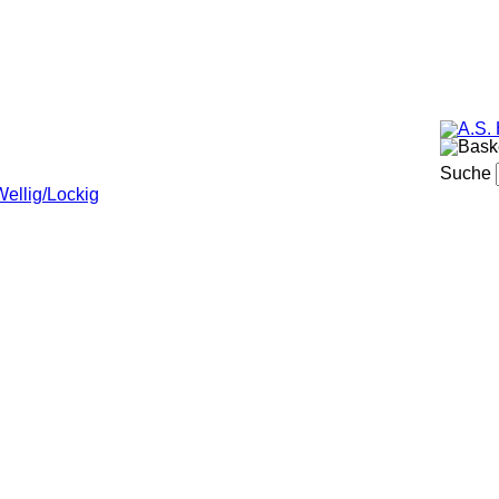
omaden
Hair&Body
Zubehör
Wer? Wo?
Suche
Wellig/Lockig