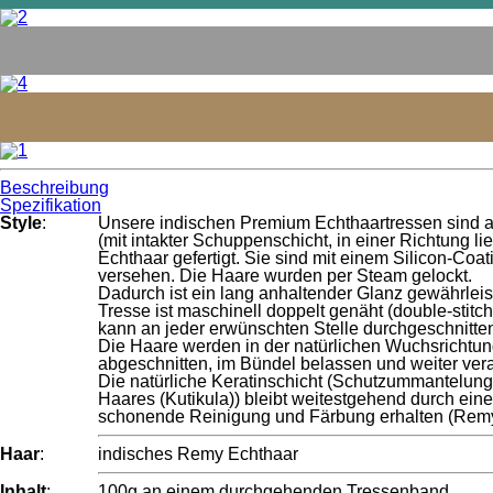
Beschreibung
Spezifikation
Style
:
Unsere indischen Premium Echthaartressen sind
(mit intakter Schuppenschicht, in einer Richtung li
Echthaar gefertigt. Sie sind mit einem Silicon-Coat
versehen. Die Haare wurden per Steam gelockt.
Dadurch ist ein lang anhaltender Glanz gewährleist
Tresse ist maschinell doppelt genäht (double-stitc
kann an jeder erwünschten Stelle durchgeschnitte
Die Haare werden in der natürlichen Wuchsrichtu
abgeschnitten, im Bündel belassen und weiter vera
Die natürliche Keratinschicht (Schutzummantelun
Haares (Kutikula)) bleibt weitestgehend durch eine
schonende Reinigung und Färbung erhalten (Rem
Haar
:
indisches Remy Echthaar
Inhalt
:
100g an einem durchgehenden Tressenband