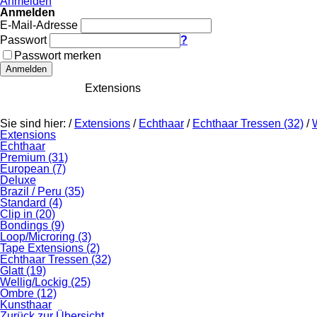
Anmelden
Anmelden
E-Mail-Adresse
Passwort
?
Passwort merken
Anmelden
Startseite
Extensions
Perücken
Haarteile
P
Sie sind hier:
/
Extensions
/
Echthaar
/
Echthaar Tressen (32)
/
Extensions
Echthaar
Premium (31)
European (7)
Deluxe
Brazil / Peru (35)
Standard (4)
Clip in (20)
Bondings (9)
Loop/Microring (3)
Tape Extensions (2)
Echthaar Tressen (32)
Glatt (19)
Wellig/Lockig (25)
Ombre (12)
Kunsthaar
Zurück zur Übersicht