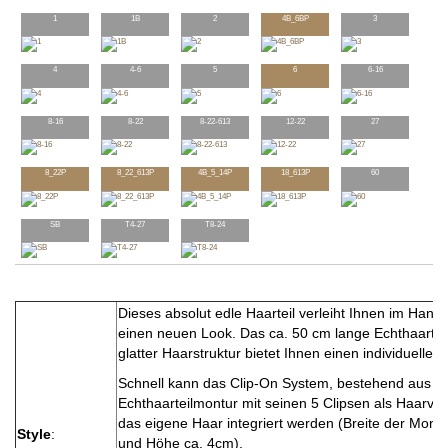
1
1B
2
4B_6BP
3
4
4-6
5
6
6-16
8-16
8-22
8-22-613
12-22
27
8_22P
8_22_613P
4B_5_14P
18_613P
60
SB
T4-27
T8-24
Dieses absolut edle Haarteil verleiht Ihnen im Han
einen neuen Look. Das ca. 50 cm lange Echthaarteil 
glatter Haarstruktur bietet Ihnen einen individuellen 
Schnell kann das Clip-On System, bestehend aus ei
Echthaarteilmontur mit seinen 5 Clipsen als Haarve
das eigene Haar integriert werden (Breite der Mont
Style
:
und Höhe ca. 4cm).