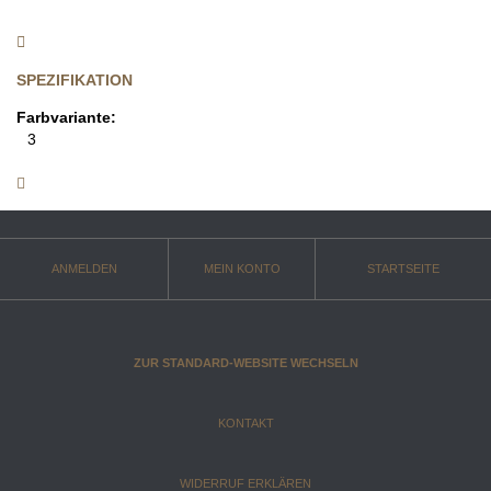
SPEZIFIKATION
Farbvariante:
3
ANMELDEN
MEIN KONTO
STARTSEITE
ZUR STANDARD-WEBSITE WECHSELN
KONTAKT
WIDERRUF ERKLÄREN