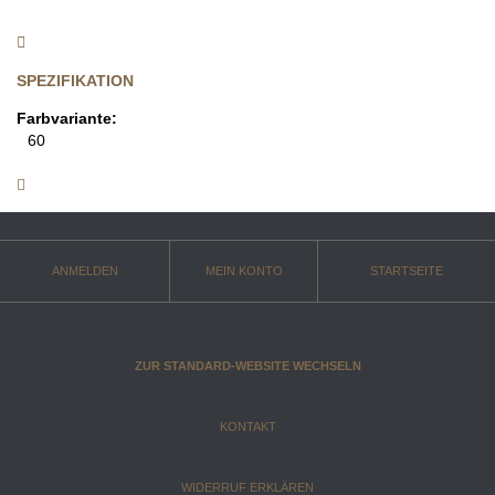
SPEZIFIKATION
Farbvariante:
60
ANMELDEN
MEIN KONTO
STARTSEITE
ZUR STANDARD-WEBSITE WECHSELN
KONTAKT
WIDERRUF ERKLÄREN