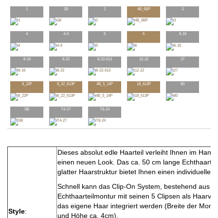
1
1B
2
4B_6BP
3
4
4-6
5
6
6-16
8-16
8-22
8-22-613
12-22
27
8_22P
8_22_613P
4B_5_14P
18_613P
60
SB
T4-27
T8-24
Dieses absolut edle Haarteil verleiht Ihnen im Han
einen neuen Look. Das ca. 50 cm lange Echthaarteil 
glatter Haarstruktur bietet Ihnen einen individuellen 
Schnell kann das Clip-On System, bestehend aus ei
Echthaarteilmontur mit seinen 5 Clipsen als Haarve
das eigene Haar integriert werden (Breite der Mont
Style
:
und Höhe ca. 4cm).