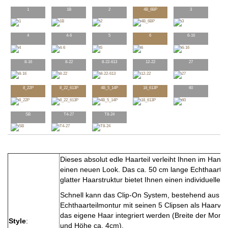
1
1B
2
4B_6BP
3
4
4-6
5
6
6-16
8-16
8-22
8-22-613
12-22
27
8_22P
8_22_613P
4B_5_14P
18_613P
60
SB
T4-27
T8-24
Dieses absolut edle Haarteil verleiht Ihnen im Han
einen neuen Look. Das ca. 50 cm lange Echthaarteil 
glatter Haarstruktur bietet Ihnen einen individuellen 
Schnell kann das Clip-On System, bestehend aus ei
Echthaarteilmontur mit seinen 5 Clipsen als Haarve
das eigene Haar integriert werden (Breite der Mont
Style
:
und Höhe ca. 4cm).