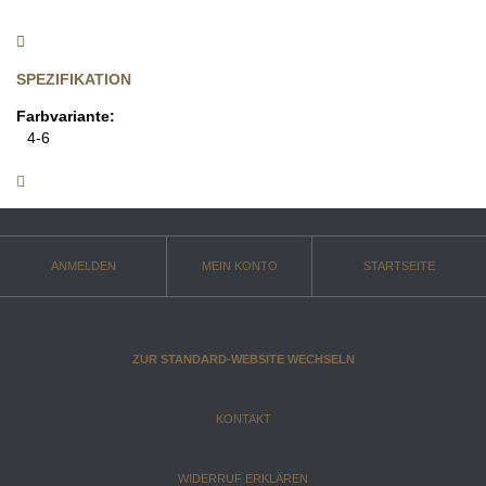
SPEZIFIKATION
Farbvariante:
4-6
ANMELDEN
MEIN KONTO
STARTSEITE
ZUR STANDARD-WEBSITE WECHSELN
KONTAKT
WIDERRUF ERKLÄREN