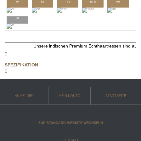
60
SB
T2-5
1B-33
99J
30
Unsere indischen Premium Echthaartressen sind aus
intakter Schuppenschicht, in einer Richtung liegend) 
gefertigt. Sie sind mit einem Silicon-Coating versehen.
SPEZIFIKATION
Dadurch ist ein lang anhaltender Glanz gewährleistet. 
maschinell doppelt genäht (double-stitched) und kann
Farbvariante:
erwünschten Stelle durchgeschnitten werden.
3
Style
:
Die Haare werden in der natürlichen Wuchsrichtung a
im Bündel belassen und weiter verarbeitet. Die natürli
ANMELDEN
MEIN KONTO
STARTSEITE
Keratinschicht (Schutzummantelung des Haares (Kutiku
weitestgehend durch eine schonende Reinigung und
erhalten (Remyhaar).
ZUR STANDARD-WEBSITE WECHSELN
indisches Remy Echthaar
Haar
:
KONTAKT