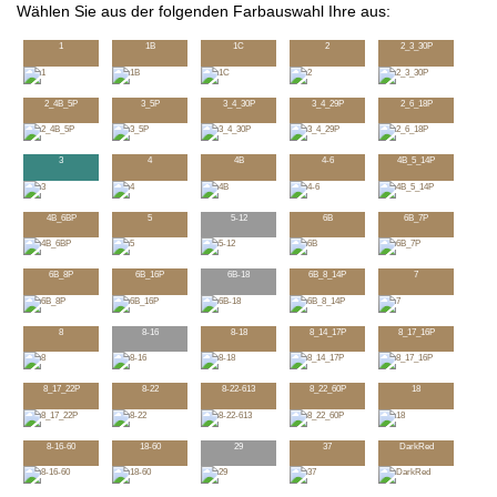
Wählen Sie aus der folgenden Farbauswahl Ihre aus:
1
1B
1C
2
2_3_30P
2_4B_5P
3_5P
3_4_30P
3_4_29P
2_6_18P
3
4
4B
4-6
4B_5_14P
4B_6BP
5
5-12
6B
6B_7P
6B_8P
6B_16P
6B-18
6B_8_14P
7
8
8-16
8-18
8_14_17P
8_17_16P
8_17_22P
8-22
8-22-613
8_22_60P
18
8-16-60
18-60
29
37
DarkRed