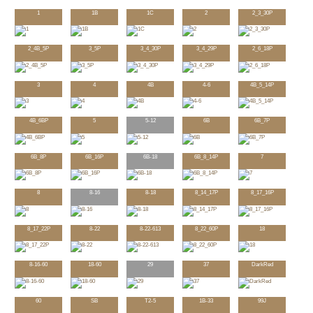
1
1B
1C
2
2_3_30P
2_4B_5P
3_5P
3_4_30P
3_4_29P
2_6_18P
3
4
4B
4-6
4B_5_14P
4B_6BP
5
5-12
6B
6B_7P
6B_8P
6B_16P
6B-18
6B_8_14P
7
8
8-16
8-18
8_14_17P
8_17_16P
8_17_22P
8-22
8-22-613
8_22_60P
18
8-16-60
18-60
29
37
DarkRed
60
SB
T2-5
1B-33
99J