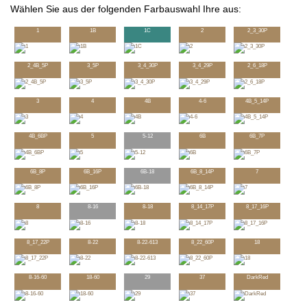
Wählen Sie aus der folgenden Farbauswahl Ihre aus:
1
1B
1C
2
2_3_30P
2_4B_5P
3_5P
3_4_30P
3_4_29P
2_6_18P
3
4
4B
4-6
4B_5_14P
4B_6BP
5
5-12
6B
6B_7P
6B_8P
6B_16P
6B-18
6B_8_14P
7
8
8-16
8-18
8_14_17P
8_17_16P
8_17_22P
8-22
8-22-613
8_22_60P
18
8-16-60
18-60
29
37
DarkRed