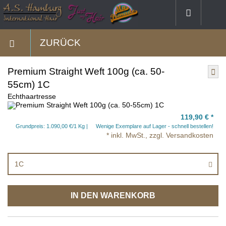
ZURÜCK
Premium Straight Weft 100g (ca. 50-
55cm) 1C
Echthaartresse
119,90 €
*
Grundpreis: 1.090,00 €/1 Kg
Wenige Exemplare auf Lager - schnell bestellen!
* inkl. MwSt., zzgl. Versandkosten
1C
IN DEN WARENKORB