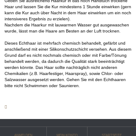
Geben Sie ausreichend Haarkur in das noch Handtuch trockene
Haar und lassen Sie die Kur mindestens 1 Stunde einwirken (gern
kann die Kur auch über Nacht in dem Haar einwirken um ein noch
intensiveres Ergebnis zu erzielen).
Nachdem die Haarkur mit lauwarmen Wasser gut ausgewaschen
wurde, lässt man die Haare am Besten an der Luft trocknen.
Dieses Echthaar ist mehrfach chemisch behandelt, gefärbt und
anschließend mit einer Silikonschutzschicht versehen. Aus diesem
Grund darf es nicht nochmals chemisch oder mit Farbe/Tönung
behandelt werden, da dadurch die Qualität stark beeinträchtigt
werden könnte. Das Haar sollte nachträglich nicht anderen
Chemikalien (z.B. Haarfestiger, Haarspray), sowie Chlor- oder
Salzwasser ausgesetzt werden. Gehen Sie mit den Echthaaren
bitte nicht Schwimmen oder Saunieren.
ANMELDEN
MEIN KONTO
STARTSEITE