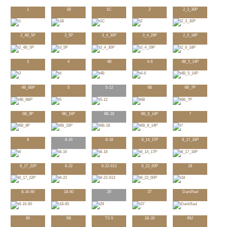
1
1B
1C
2
2_3_30P
2_4B_5P
3_5P
3_4_30P
3_4_29P
2_6_18P
3
4
4B
4-6
4B_5_14P
4B_6BP
5
5-12
6B
6B_7P
6B_8P
6B_16P
6B-18
6B_8_14P
7
8
8-16
8-18
8_14_17P
8_17_16P
8_17_22P
8-22
8-22-613
8_22_60P
18
8-16-60
18-60
29
37
DarkRed
60
SB
T2-5
1B-33
99J