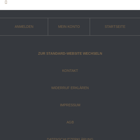
ANMELDEN
MEIN KONTO
STARTSEITE
ZUR STANDARD-WEBSITE WECHSELN
KONTAKT
WIDERRUF ERKLÄREN
IMPRESSUM
AGB
DATENSCHUTZERKLÄRUNG