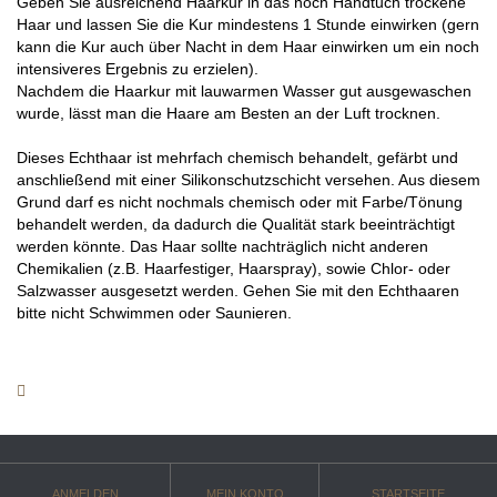
Geben Sie ausreichend Haarkur in das noch Handtuch trockene
Haar und lassen Sie die Kur mindestens 1 Stunde einwirken (gern
kann die Kur auch über Nacht in dem Haar einwirken um ein noch
intensiveres Ergebnis zu erzielen).
Nachdem die Haarkur mit lauwarmen Wasser gut ausgewaschen
wurde, lässt man die Haare am Besten an der Luft trocknen.
Dieses Echthaar ist mehrfach chemisch behandelt, gefärbt und
anschließend mit einer Silikonschutzschicht versehen. Aus diesem
Grund darf es nicht nochmals chemisch oder mit Farbe/Tönung
behandelt werden, da dadurch die Qualität stark beeinträchtigt
werden könnte. Das Haar sollte nachträglich nicht anderen
Chemikalien (z.B. Haarfestiger, Haarspray), sowie Chlor- oder
Salzwasser ausgesetzt werden. Gehen Sie mit den Echthaaren
bitte nicht Schwimmen oder Saunieren.
ANMELDEN
MEIN KONTO
STARTSEITE