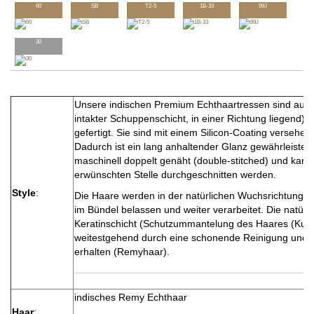
60
SB
T2-5
1B-33
99J
30
Unsere indischen Premium Echthaartressen sind aus
intakter Schuppenschicht, in einer Richtung liegend) 
gefertigt. Sie sind mit einem Silicon-Coating versehen.
Dadurch ist ein lang anhaltender Glanz gewährleistet. 
maschinell doppelt genäht (double-stitched) und kann
erwünschten Stelle durchgeschnitten werden.
Style
:
Die Haare werden in der natürlichen Wuchsrichtung a
im Bündel belassen und weiter verarbeitet. Die natürli
Keratinschicht (Schutzummantelung des Haares (Kutiku
weitestgehend durch eine schonende Reinigung und
erhalten (Remyhaar).
indisches Remy Echthaar
Haar
: