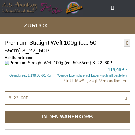
ZURÜCK
Premium Straight Weft 100g (ca. 50-
55cm) 8_22_60P
Echthaartresse
119,90 €
*
Grundpreis: 1.199,00 €/1 Kg
Wenige Exemplare auf Lager - schnell bestellen!
* inkl. MwSt., zzgl. Versandkosten
8_22_60P
IN DEN WARENKORB