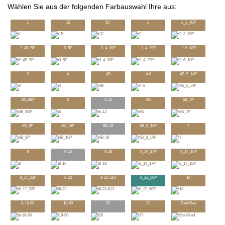
Wählen Sie aus der folgenden Farbauswahl Ihre aus:
1
1B
1C
2
2_3_30P
2_4B_5P
3_5P
3_4_30P
3_4_29P
2_6_18P
3
4
4B
4-6
4B_5_14P
4B_6BP
5
5-12
6B
6B_7P
6B_8P
6B_16P
6B-18
6B_8_14P
7
8
8-16
8-18
8_14_17P
8_17_16P
8_17_22P
8-22
8-22-613
8_22_60P
18
8-16-60
18-60
29
37
DarkRed